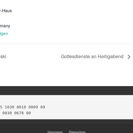
er-Haus
rmany
igen
ski
Gottesdienste an Heiligabend
5 1030 0010 0009 09

 0030 0678 00
Impressum
Datenschutz