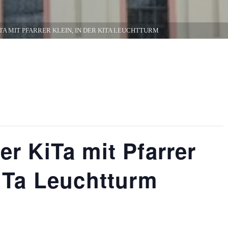
TA MIT PFARRER KLEIN, IN DER KITA LEUCHTTURM
er KiTa mit Pfarrer
KiTa Leuchtturm