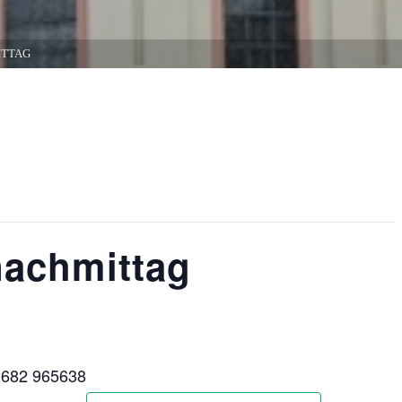
ITTAG
nachmittag
02682 965638