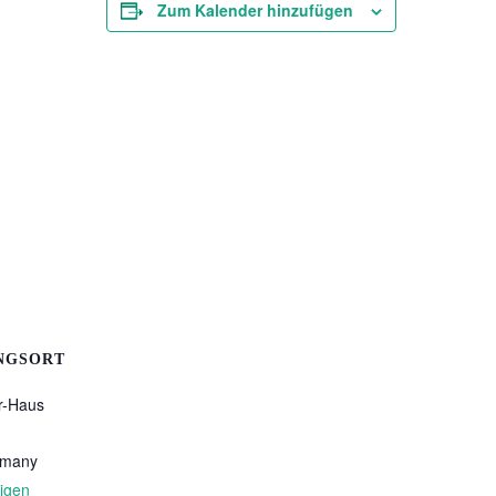
Zum Kalender hinzufügen
NGSORT
er-Haus
rmany
igen