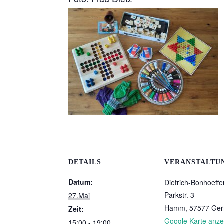
DETAILS
VERANSTALTU
Datum:
Dietrich-Bonhoeff
Parkstr. 3
27.Mai
Hamm
,
57577
Ge
Zeit:
Google Karte anze
15:00 - 19:00