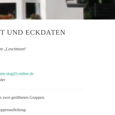
T UND ECKDATEN
tte „Leuchtturm“
amm-sieg@t-online.de
der
us zwei geöffneten Gruppen.
ruppenaufteilung: