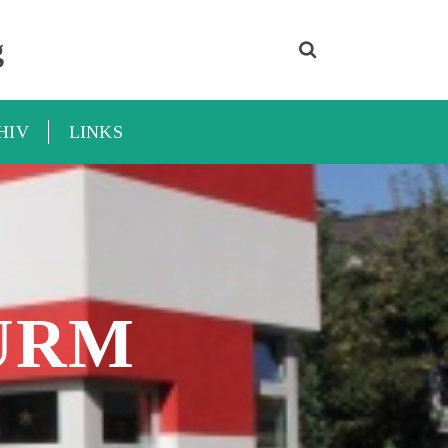
g
HIV
LINKS
URM