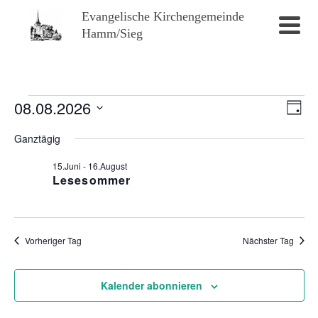
Evangelische Kirchengemeinde
Hamm/Sieg
Veranstaltungen
08.08.2026
Ans
Ve
Tag
Datum
for
Nav
An
Ganztägig
wählen.
8.August
Na
15.Juni
-
16.August
Lesesommer
2026
Vorheriger Tag
Nächster Tag
Kalender abonnieren